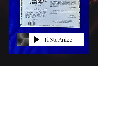
Ti Ste Anize
Lobey Art & Travel
roro@lobey.net
+1 (305) 401-1802
21300 San Simeon Way # M7
Miami, FL 33179