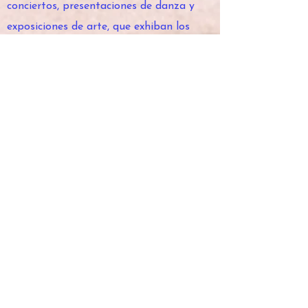
conciertos, presentaciones de danza y
exposiciones de arte, que exhiban los
talentos de los descendientes haitianos
que viven en Cuba.
Implementación de programas de alcance
comunitario, promoviendo el intercambio
cultural y la comprensión entre los
descendientes haitianos y la comunidad
cubana en general.
Establecimiento de programas de
educación e investigación, promoviendo el
estudio y la preservación de la cultura e
historia haitiana en Cuba.